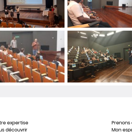
tre expertise
Prenons
us découvrir
Mon esp