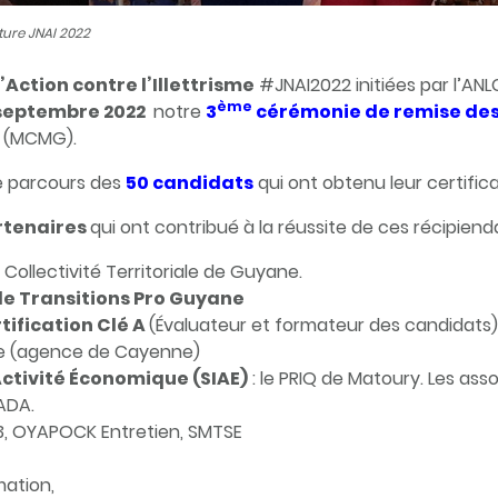
ture JNAI 2022
Action contre l’
Illettrisme
#JNAI2022 initiées par l’ANLC
ème
 septembre 2022
notre
3
cérémonie de remise des 
(MCMG).
le parcours des
50 candidats
qui ont obtenu leur certific
rtenaires
qui ont contribué à la réussite de ces récipienda
Collectivité Territoriale de Guyane.
de Transitions Pro Guyane
tification Clé A
(Évaluateur et formateur des candidats) 
ane (agence de Cayenne)
’Activité Économique (SIAE)
: le PRIQ de Matoury. Les a
ADA.
3, OYAPOCK Entretien, SMTSE
mation,