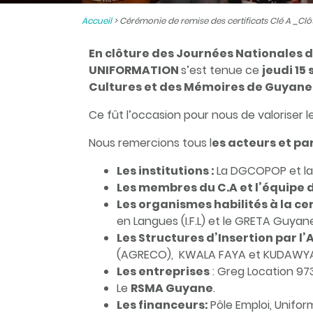
Accueil
>
Cérémonie de remise des certificats Clé A _Clô
En clôture des Journées Nationales d’
UNIFORMATION
s’est tenue ce
jeudi 15
Cultures et des Mémoires de Guyane
Ce fût l’occasion pour nous de valoriser 
Nous remercions tous l
es acteurs et pa
Les institutions :
La DGCOPOP et la 
Les membres du C.A et l’équipe 
Les organismes habilités à la cer
en Langues (I.F.L) et le GRETA Guy
Les Structures d’Insertion par l
(AGRECO), KWALA FAYA et KUDAWY
Les entreprises
: Greg Location 97
Le
RSMA Guyane
.
Les financeurs:
Pôle Emploi, Unifor