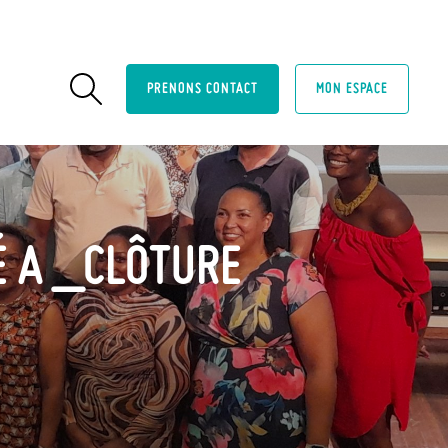
PRENONS CONTACT
MON ESPACE
É A _CLÔTURE